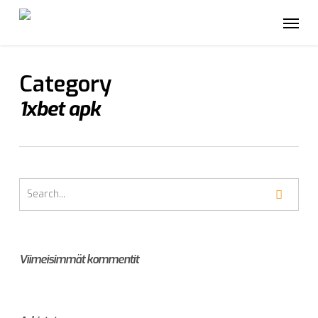
Skip
Menu
to
main
content
Category
1xbet apk
Viimeisimmät kommentit