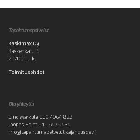
Tapahtumapalvelut
Kaskimax Oy
Kaskenkatu 3
20700 Turku
Toimitusehdot
Ota yhteyttä
Erno Markula
050 4964 853
Joonas Holm
040 8475 494
info@tapahtumapalvelut.kajahdusdev.fi