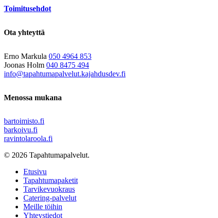
Toimitusehdot
Ota yhteyttä
Erno Markula
050 4964 853
Joonas Holm
040 8475 494
info@tapahtumapalvelut.kajahdusdev.fi
Menossa mukana
bartoimisto.fi
barkoivu.fi
ravintolaroola.fi
© 2026 Tapahtumapalvelut.
Close
Etusivu
Menu
Tapahtumapaketit
Tarvikevuokraus
Catering-palvelut
Meille töihin
Yhteystiedot