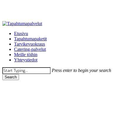
Skip
to
main
content
Menu
Etusivu
Tapahtumapaketit
Tarvikevuokraus
Catering-palvelut
Meille töihin
Yhteystiedot
Press enter to begin your search
Search
Close
Search