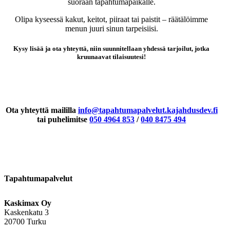
suoraan tapahtumapaikalle.
Olipa kyseessä kakut, keitot, piiraat tai paistit – räätälöimme
menun juuri sinun tarpeisiisi.
Kysy lisää ja ota yhteyttä, niin suunnitellaan yhdessä tarjoilut, jotka
kruunaavat tilaisuutesi!
Ota yhteyttä maililla
info@tapahtumapalvelut.kajahdusdev.fi
tai puhelimitse
050 4964 853
/
040 8475 494
Tapahtumapalvelut
Kaskimax Oy
Kaskenkatu 3
20700 Turku