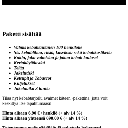
Paketti sisältää
Valmis kebablautanen 100 henkilölle
Sis. kebablihaa, riisiä, kasviksia sekä kebabkastiketta
Kokin, joka valmistaa ja jakaa kebab lautaset
Kertakäyttöastiat
Teltta
Jakelutiski
Ketsupit ja Tabascot
Kuljetukset
Jakeluaika 3 tuntia
Tilaa nyt kebabtarjoilu avaimet käteen -pakettina, jotta voit
keskittyä itse tapahtumaasi!
Hinta alkaen 6,90 € / henkilö (+ alv 14 %)
Hinta alkaen yhteensä 690,00 € (+ alv 14 %)
Toteutamme myös räätälöityjä paketteja haluamasi