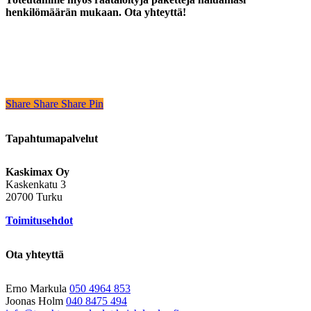
henkilömäärän mukaan. Ota yhteyttä!
Share
Share
Share
Share
Pin
Tapahtumapalvelut
Kaskimax Oy
Kaskenkatu 3
20700 Turku
Toimitusehdot
Ota yhteyttä
Erno Markula
050 4964 853
Joonas Holm
040 8475 494