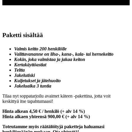
Paketti sisältää
Valmis keitto 200 henkilölle
Valittavananne on liha-, kana-, kala- tai hernekeitto
Kokin, joka valmistaa ja jakaa keiton
Kertakäyttöastiat
Teltta
Jakelutiski
Kuljetukset ja jätehuolto
Jakeluaika 3 tuntia
Tilaa nyt soppatarjoilu avaimet käteen -pakettina, jotta voit
keskittyä itse tapahtumaasi!
Hinta alkean 4,50 € / henkilö (+ alv 14 %)
Hinta alkaen yhteensä 900,00 € (+ alv 14 %)
Toteutamme myös räätälöityjä paketteja haluamasi
henkilömäärän mukaan. Ota yhteyttä!