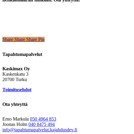
Share
Share
Share
Share
Pin
Tapahtumapalvelut
Kaskimax Oy
Kaskenkatu 3
20700 Turku
Toimitusehdot
Ota yhteyttä
Erno Markula
050 4964 853
Joonas Holm
040 8475 494
info@tapahtumapalvelut.kajahdusdev.fi