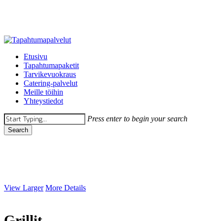
Skip
to
main
content
Menu
Etusivu
Tapahtumapaketit
Tarvikevuokraus
Catering-palvelut
Meille töihin
Yhteystiedot
Press enter to begin your search
Search
Close
Search
Vuokrattavat
View Larger
More Details
Grillit