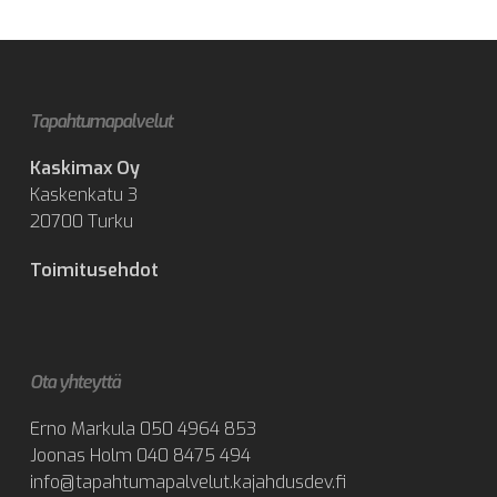
Tapahtumapalvelut
Kaskimax Oy
Kaskenkatu 3
20700 Turku
Toimitusehdot
Ota yhteyttä
Erno Markula
050 4964 853
Joonas Holm
040 8475 494
info@tapahtumapalvelut.kajahdusdev.fi