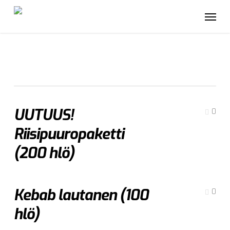
Skip
Menu
to
main
content
Pakettinostot
UUTUUS!
0
Riisipuuropaketti
(200 hlö)
Kebab lautanen (100
0
hlö)